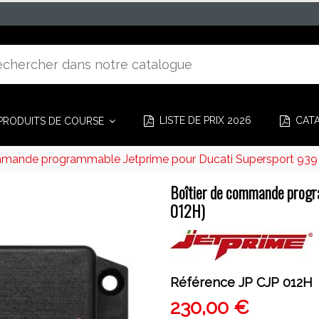
LISTE DE PRIX 2026
CAT
PRODUITS DE COURSE
mmande programmable Jetprime pour Ducati Supersport 939
Boîtier de commande progr
012H)
Référence
JP CJP 012H
230,00 €