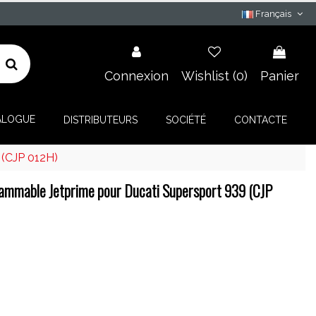
Français
Connexion
Wishlist (
0
)
Panier
ALOGUE
DISTRIBUTEURS
SOCIÉTÉ
CONTACTE
 (CJP 012H)
ammable Jetprime pour Ducati Supersport 939 (CJP