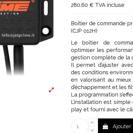
280,60 €
TVA incluse
Boîtier de commande pr
(CJP 012H)
Le boîtier de comma
optimiser les performan
gestion complète de la c
Il permet d’ajuster ave
des conditions environn
en valorisant au mieux 
d’échappement et les filt
La programmation s’effect
L’installation est simpl
play et fourni avec le c
Ajouter