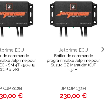
tprime ECU
Jetprime ECU
ier de commande
Boîtier de commande
able Jetprime pour
programmable Jetprime pour
EC - SM 4T 450-515
Suzuki GZ Marauder (CJP
(CJP 012B)
132H)
P CJP 012B
JP CJP 132H
30,00 €
230,00 €