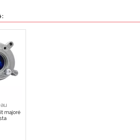
 :
eau
it majoré
sta