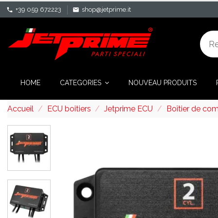
+39 059 672223
shop@jetprime.it
phone
mail
HOME
CATEGORIES
NOUVEAU PRODUITS
Accueil
ECU boitiers
Jetprime ECU
Boîtier de co