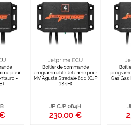
ECU
Jetprime ECU
Je
mande
Boîtier de commande
Boît
rime pour
programmable Jetprime pour
programm
ntauro -
MV Agusta Stradale 800 (CJP
Gas Gas 
B)
084H)
2B
JP CJP 084H
J
 €
230,00 €
2