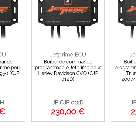
ECU
Jetprime ECU
Je
mande
Boîtier de commande
Boît
rime pour
programmable Jetprime pour
programm
 950 (CJP
Harley Davidson CVO (CJP
Triu
012D)
2007/
2H
JP CJP 012D
J
 €
230,00 €
2