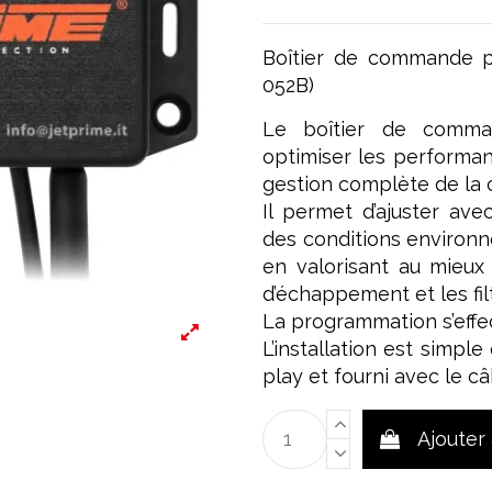
Boîtier de commande p
052B)
Le boîtier de comma
optimiser les performan
gestion complète de la c
Il permet d’ajuster ave
des conditions environn
en valorisant au mieux 
d’échappement et les filt
La programmation s’effect
L’installation est simpl
play et fourni avec le c
Ajouter