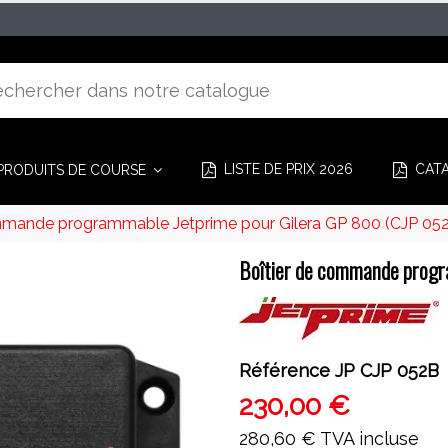
LISTE DE PRIX 2026
CAT
PRODUITS DE COURSE
mmande programmable Jetprime pour Gilera GP 800 (CJP 05
Boîtier de commande progr
Référence
JP CJP 052B
230,00 €
280,60 €
TVA incluse