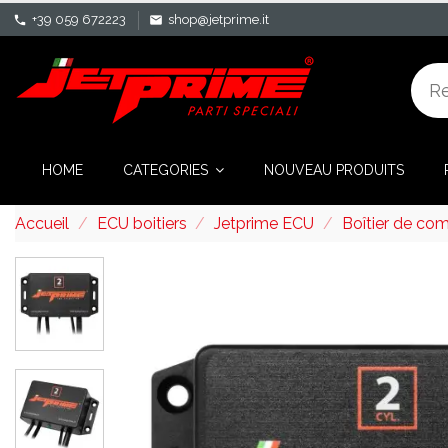
+39 059 672223
shop@jetprime.it
phone
mail
HOME
CATEGORIES
NOUVEAU PRODUITS
Accueil
ECU boitiers
Jetprime ECU
Boîtier de co