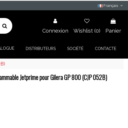
Français
Connexion
Wishlist (
0
)
Panier
ALOGUE
DISTRIBUTEURS
SOCIÉTÉ
CONTACTE
2B)
ammable Jetprime pour Gilera GP 800 (CJP 052B)