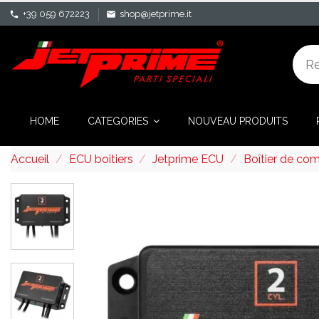
+39 059 672223
shop@jetprime.it
phone
mail
HOME
CATEGORIES
NOUVEAU PRODUITS
Accueil
ECU boitiers
Jetprime ECU
Boîtier de c