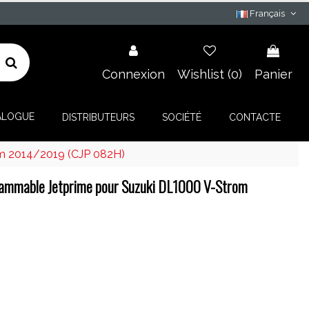
Français
Connexion
Wishlist (
0
)
Panier
ALOGUE
DISTRIBUTEURS
SOCIÉTÉ
CONTACTE
m 2014/2019 (CJP 082H)
ammable Jetprime pour Suzuki DL1000 V-Strom