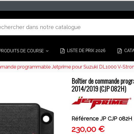
LISTE DE PRIX 2026
CAT
PRODUITS DE COURSE
ommande programmable Jetprime pour Suzuki DL1000 V-Stro
Boîtier de commande progr
2014/2019 (CJP 082H)
Référence
JP CJP 082H
230,00 €