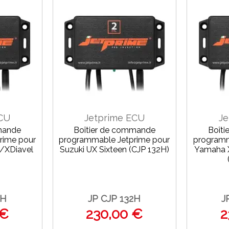
ECU
Jetprime ECU
Je
mande
Boîtier de commande
Boît
rime pour
programmable Jetprime pour
programm
 /XDiavel
Suzuki UX Sixteen (CJP 132H)
Yamaha 
)
2H
JP CJP 132H
J
 €
230,00 €
2