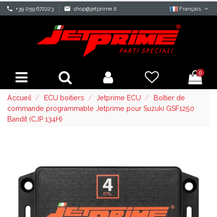
phone
+39 059 672223
mail
shop@jetprime.it
Français
0
Accueil
ECU boitiers
Jetprime ECU
Boîtier de
commande programmable Jetprime pour Suzuki GSF1250
Bandit (CJP 134H)