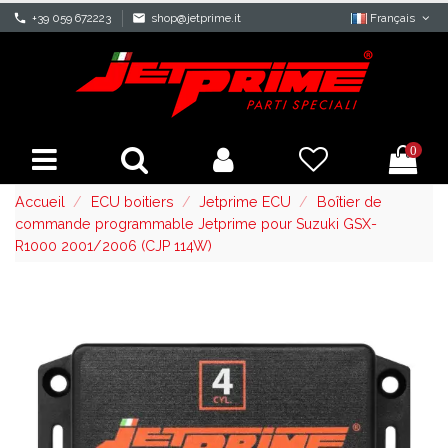
phone
+39 059 672223
mail
shop@jetprime.it
Français
0
Accueil
ECU boitiers
Jetprime ECU
Boîtier de
commande programmable Jetprime pour Suzuki GSX-
R1000 2001/2006 (CJP 114W)