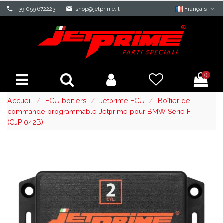
phone
+39 059 672223
mail
shop@jetprime.it
Français
0
Accueil
ECU boitiers
Jetprime ECU
Boîtier de
commande programmable Jetprime pour BMW Série F
(CJP 042B)