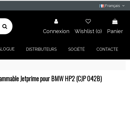
Français
Connexion
Wishlist (
0
)
Panier
ALOGUE
DISTRIBUTEURS
SOCIÉTÉ
CONTACTE
rammable Jetprime pour BMW HP2 (CJP 042B)