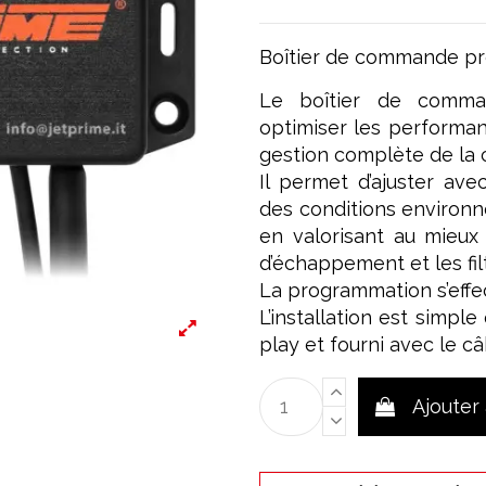
Boîtier de commande p
Le boîtier de comma
optimiser les performan
gestion complète de la c
Il permet d’ajuster ave
des conditions environn
en valorisant au mieux 
d’échappement et les filt
La programmation s’effect
L’installation est simpl
play et fourni avec le c
Ajouter