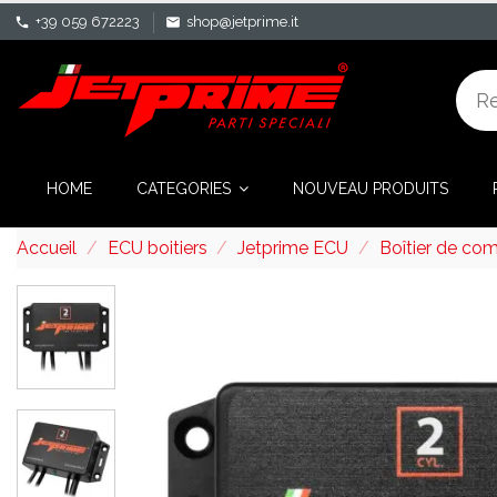
+39 059 672223
shop@jetprime.it
phone
mail
HOME
CATEGORIES
NOUVEAU PRODUITS
Accueil
ECU boitiers
Jetprime ECU
Boîtier de c