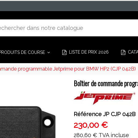
LISTE DE PRIX 2026
CAT
PRODUITS DE COURSE
ommande programmable Jetprime pour BMW HP2 (CJP 042B)
Boîtier de commande prog
Référence
JP CJP 042B
230,00 €
280,60 €
TVA incluse