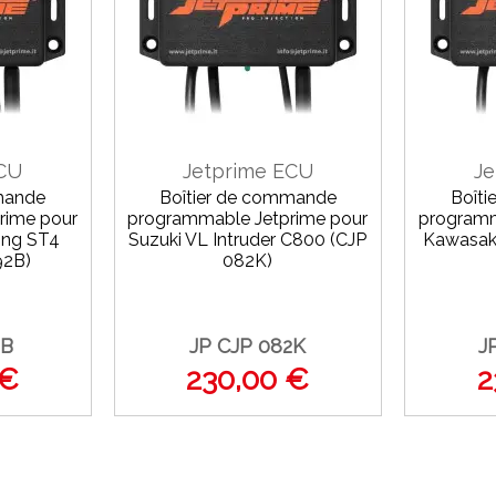
ECU
Jetprime ECU
Je
mande
Boîtier de commande
Boît
rime pour
programmable Jetprime pour
programm
ing ST4
Suzuki VL Intruder C800 (CJP
Kawasak
92B)
082K)
2B
JP CJP 082K
J
 €
230,00 €
2