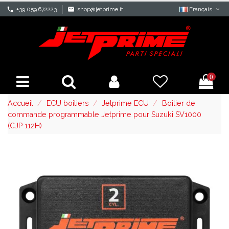
phone
+39 059 672223
mail
shop@jetprime.it
Français
0
Accueil
ECU boitiers
Jetprime ECU
Boîtier de
commande programmable Jetprime pour Suzuki SV1000
(CJP 112H)