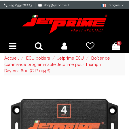
phone
+39 059 672223
mail
shop@jetprime.it
Français
0
Accueil
ECU boitiers
Jetprime ECU
Boîtier de
commande programmable Jetprime pour Triumph
Daytona 600 (CJP 044B)