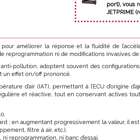
port), vous
JETPRIME (ré
r améliorer la réponse et la fluidité de l’accélér
 reprogrammation ni de modifications invasives de l’
nti-pollution, adoptent souvent des configurations
t un effet on/off prononcé.
rature d’air (IAT), permettant à l’ECU d’origine d’a
gulière et réactive, tout en conservant actives tou
0.
rd ; en augmentant progressivement la valeur, il est 
ement, filtre à air, etc.).
, ni reprogrammation, ni banc d’essai.