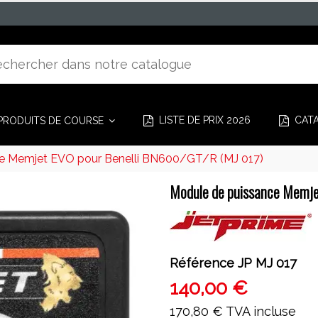
LISTE DE PRIX 2026
CAT
PRODUITS DE COURSE
e Memjet EVO pour Benelli BN600/GT/R (MJ 017)
Module de puissance Memje
Référence
JP MJ 017
140,00 €
170,80 €
TVA incluse