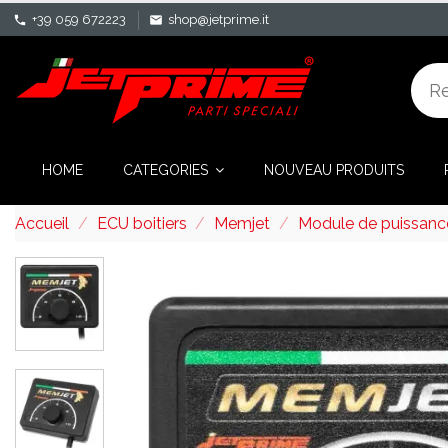
+39 059 672223
shop@jetprime.it
phone
mail
HOME
CATEGORIES
NOUVEAU PRODUITS
Accueil
ECU boitiers
Memjet
Module de puissanc