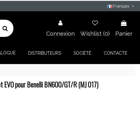
Français
Connexion
Wishlist (
0
)
Panier
ALOGUE
DISTRIBUTEURS
SOCIÉTÉ
CONTACTE
t EVO pour Benelli BN600/GT/R (MJ 017)