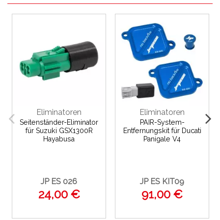
Eliminatoren
Eliminatoren
Seitenständer-Eliminator
PAIR-System-
für Suzuki GSX1300R
Entfernungskit für Ducati
Hayabusa
Panigale V4
JP ES 026
JP ES KIT09
24,00 €
91,00 €