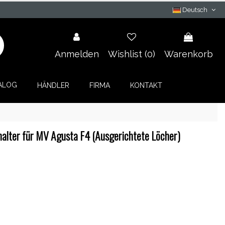
Deutsch
Anmelden
Wishlist (
0
)
Warenkorb
ALOG
HÄNDLER
FIRMA
KONTAKT
alter für MV Agusta F4 (Ausgerichtete Löcher)