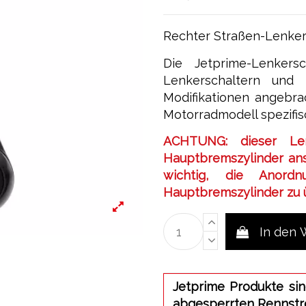
Rechter Straßen-Lenkers
Die Jetprime-Lenkers
Lenkerschaltern und
Modifikationen angebra
Motorradmodell spezifisc
ACHTUNG: dieser Len
Hauptbremszylinder anst
wichtig, die Anord
Hauptbremszylinder zu ü
In den
Jetprime Produkte sin
abgesperrten Rennstr