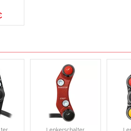
€
ter
Lenkerschalter
Le