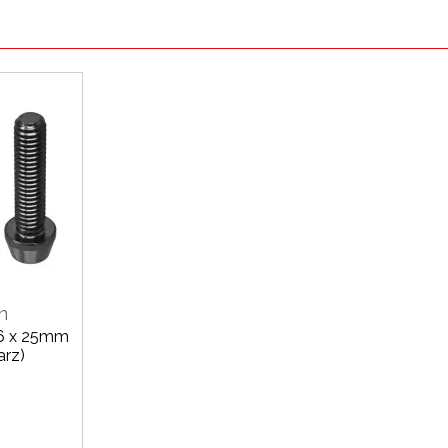
n
M6 x 25mm
arz)