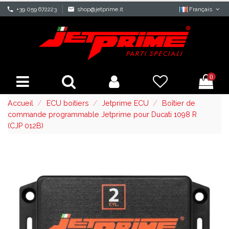
phone
+39 059 672223
mail
shop@jetprime.it
Français
0
Accueil
ECU boitiers
Jetprime ECU
Boîtier de
commande programmable Jetprime pour Ducati 1098 R
(CJP 012B)