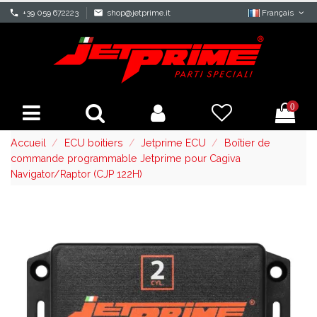
phone
+39 059 672223
mail
shop@jetprime.it
Français
0
Accueil
ECU boitiers
Jetprime ECU
Boîtier de
commande programmable Jetprime pour Cagiva
Navigator/Raptor (CJP 122H)