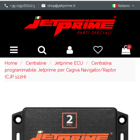
phone
+39 059 672223
mail
shop@jetprime.it
Italiano
0
Home
Centraline
Jetprime ECU
Centralina
programmabile Jetprime per Cagiva Navigator/Raptor
(CJP 122H)