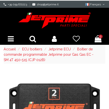
phone
+39 059 672223
mail
shop@jetprime.it
Français
0
Accueil
ECU boitiers
Jetprime ECU
Boîtier de
commande programmable Jetprime pour Gas Gas EC -
SM 4T 450-515 (CJP 012B)