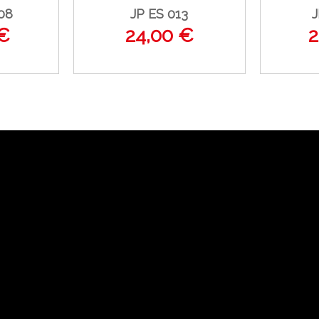
08
JP ES 013
J
 €
24,00 €
2