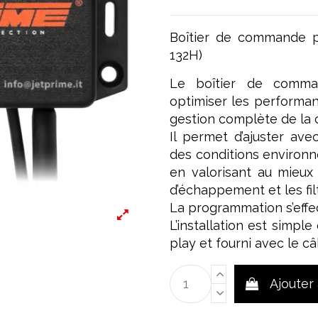
Boîtier de commande 
132H)
Le boîtier de comma
optimiser les performan
gestion complète de la c
Il permet d’ajuster ave
des conditions environn
en valorisant au mieux 
d’échappement et les filt
La programmation s’effect
L’installation est simpl
play et fourni avec le c
Ajouter