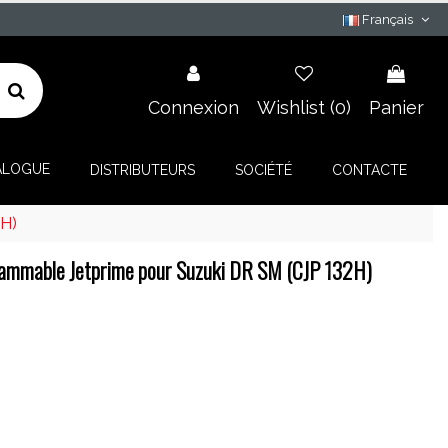
Français
Connexion
Wishlist (
0
)
Panier
ALOGUE
DISTRIBUTEURS
SOCIÉTÉ
CONTACTE
2H)
ammable Jetprime pour Suzuki DR SM (CJP 132H)