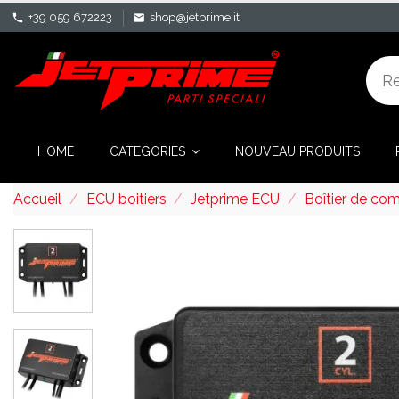
+39 059 672223
shop@jetprime.it
phone
mail
HOME
CATEGORIES
NOUVEAU PRODUITS
Accueil
ECU boitiers
Jetprime ECU
Boîtier de co