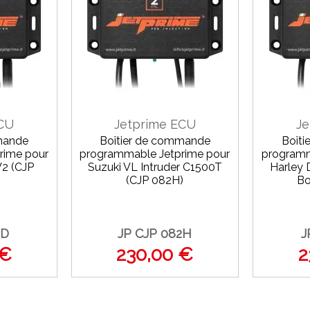
ECU
Jetprime ECU
Je
mande
Boîtier de commande
Boît
rime pour
programmable Jetprime pour
programm
V2 (CJP
Suzuki VL Intruder C1500T
Harley 
(CJP 082H)
Bo
2D
JP CJP 082H
J
 €
230,00 €
2