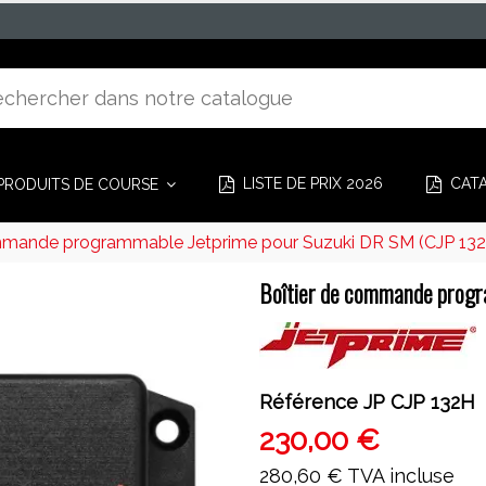
LISTE DE PRIX 2026
CAT
PRODUITS DE COURSE
mmande programmable Jetprime pour Suzuki DR SM (CJP 13
Boîtier de commande progr
Référence
JP CJP 132H
230,00 €
280,60 €
TVA incluse