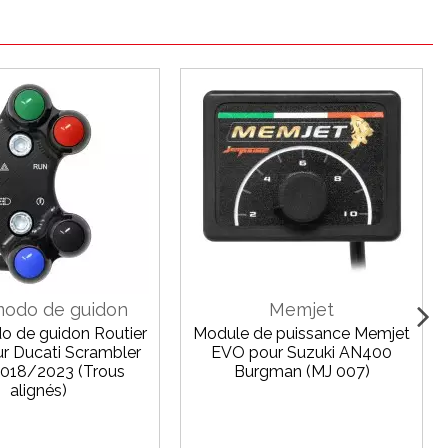
odo de guidon
Memjet
de guidon Routier
Module de puissance Memjet
ur Ducati Scrambler
EVO pour Suzuki AN400
2018/2023 (Trous
Burgman (MJ 007)
alignés)