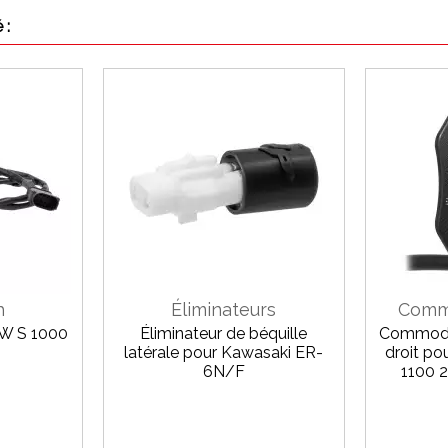
 :
h
Éliminateurs
Comm
MW S 1000
Éliminateur de béquille
Commodo 
latérale pour Kawasaki ER-
droit po
6N/F
1100 