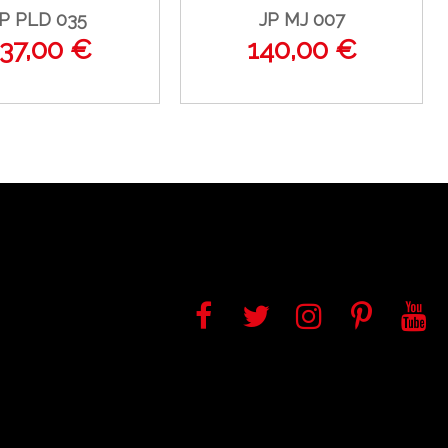
P PLD 035
JP MJ 007
37,00 €
140,00 €