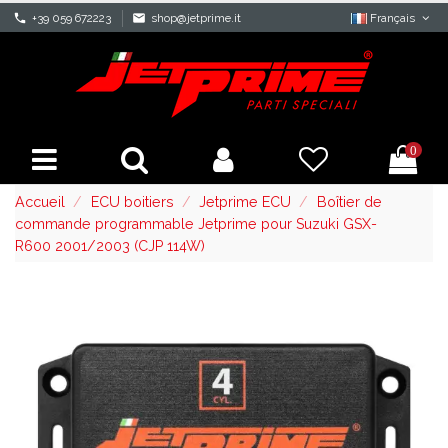
phone
+39 059 672223
mail
shop@jetprime.it
Français
0
Accueil
ECU boitiers
Jetprime ECU
Boîtier de
commande programmable Jetprime pour Suzuki GSX-
R600 2001/2003 (CJP 114W)