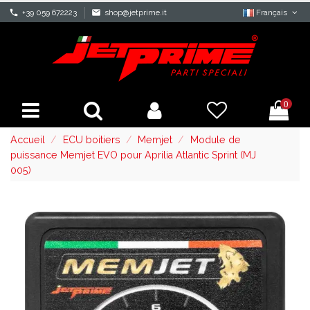
phone
+39 059 672223
mail
shop@jetprime.it
Français
0
Accueil
ECU boitiers
Memjet
Module de
puissance Memjet EVO pour Aprilia Atlantic Sprint (MJ
005)