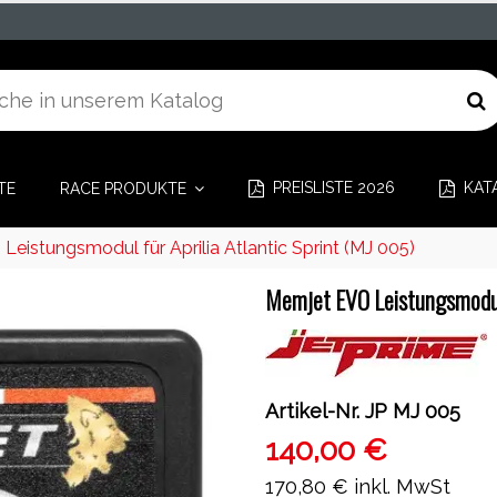
PREISLISTE 2026
KAT
TE
RACE PRODUKTE
eistungsmodul für Aprilia Atlantic Sprint (MJ 005)
Memjet EVO Leistungsmodul 
Artikel-Nr.
JP MJ 005
140,00 €
170,80 €
inkl. MwSt