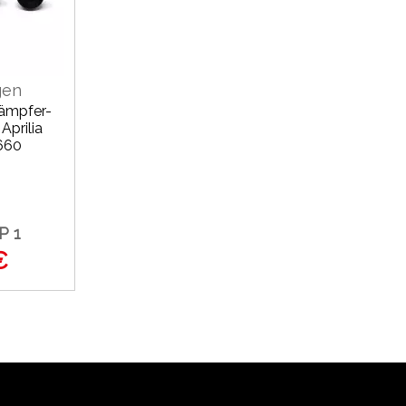
gen
ämpfer-
Aprilia
660
P 1
€