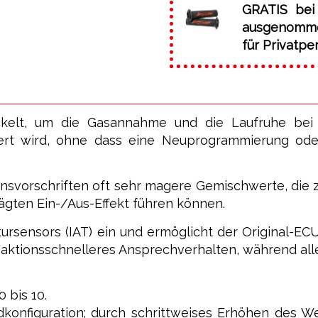
GRATIS bei
ausgenommen
für Privatpe
elt, um die Gasannahme und die Laufruhe bei Mo
iert wird, ohne dass eine Neuprogrammierung oder
svorschriften oft sehr magere Gemischwerte, die z
ten Ein-/Aus-Effekt führen können.
ursensors (IAT) ein und ermöglicht der Original-EC
reaktionsschnelleres Ansprechverhalten, während al
 bis 10.
dkonfiguration; durch schrittweises Erhöhen des W