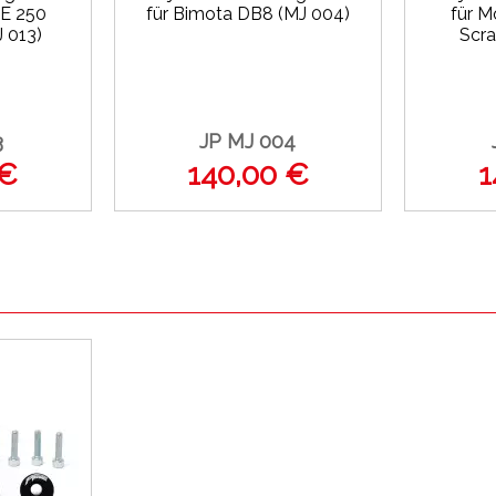
TE 250
für Bimota DB8 (MJ 004)
für M
 013)
Scra
3
JP MJ 004
 €
140,00 €
1