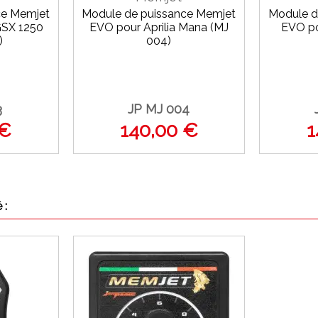
ce Memjet
Module de puissance Memjet
Module d
GSX 1250
EVO pour Aprilia Mana (MJ
EVO p
)
004)
3
JP MJ 004
 €
140,00 €
1
 :