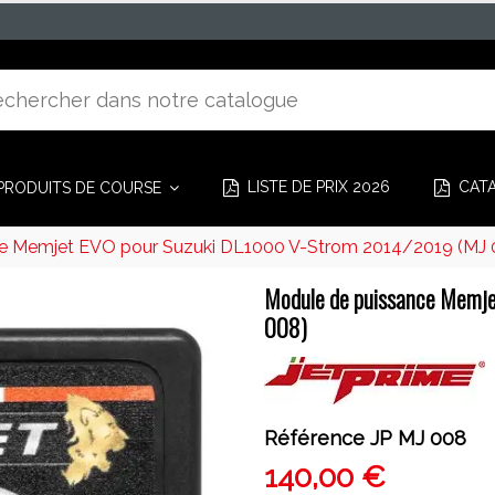
LISTE DE PRIX 2026
CAT
PRODUITS DE COURSE
e Memjet EVO pour Suzuki DL1000 V-Strom 2014/2019 (MJ 
Module de puissance Memj
008)
Référence
JP MJ 008
140,00 €