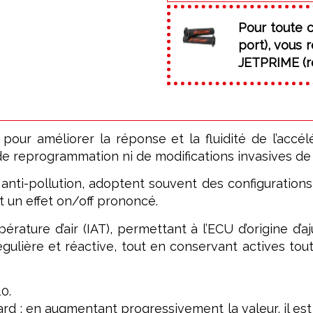
Pour toute 
port), vous
JETPRIME (ré
r améliorer la réponse et la fluidité de l’accélér
 reprogrammation ni de modifications invasives de l’
nti-pollution, adoptent souvent des configurations
t un effet on/off prononcé.
rature d’air (IAT), permettant à l’ECU d’origine d’a
gulière et réactive, tout en conservant actives tou
0.
rd ; en augmentant progressivement la valeur, il est 