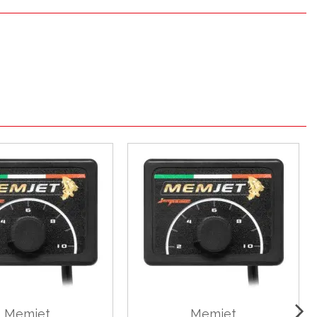
Memjet
Memjet