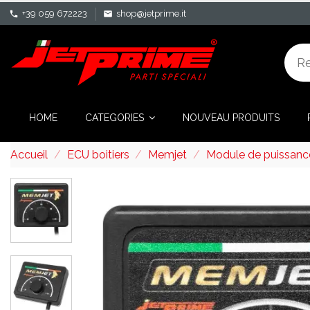
+39 059 672223
shop@jetprime.it
phone
mail
HOME
CATEGORIES
NOUVEAU PRODUITS
Accueil
ECU boitiers
Memjet
Module de puissanc