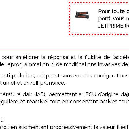
Pour toute 
port), vous
JETPRIME (ré
r améliorer la réponse et la fluidité de l’accélér
 reprogrammation ni de modifications invasives de l’
nti-pollution, adoptent souvent des configurations
t un effet on/off prononcé.
rature d’air (IAT), permettant à l’ECU d’origine d’a
gulière et réactive, tout en conservant actives tou
0.
rd ; en augmentant progressivement la valeur, il est 