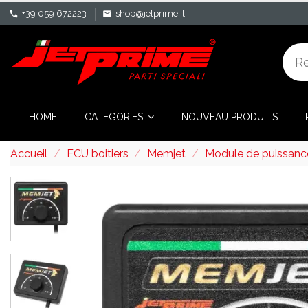
+39 059 672223
shop@jetprime.it
phone
mail
HOME
CATEGORIES
NOUVEAU PRODUITS
Accueil
ECU boitiers
Memjet
Module de puissanc