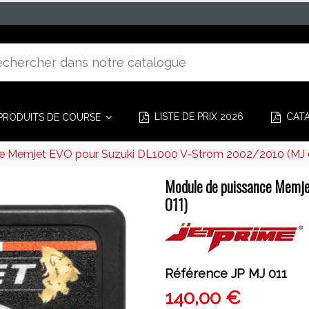
LISTE DE PRIX 2026
CAT
PRODUITS DE COURSE
e Memjet EVO pour Suzuki DL1000 V-Strom 2002/2010 (MJ 
Module de puissance Memj
011)
Référence
JP MJ 011
140,00 €