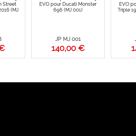
 Street
EVO pour Ducati Monster
EVO po
2016 (MJ
696 (MJ 001)
Triple 
8
JP MJ 001
 €
140,00 €
1