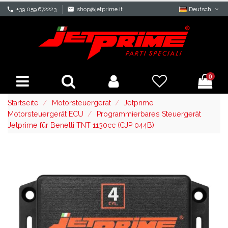
phone
+39 059 672223
mail
shop@jetprime.it
Deutsch
0
Startseite
Motorsteuergerät
Jetprime
Motorsteuergerät ECU
Programmierbares Steuergerät
Jetprime für Benelli TNT 1130cc (CJP 044B)