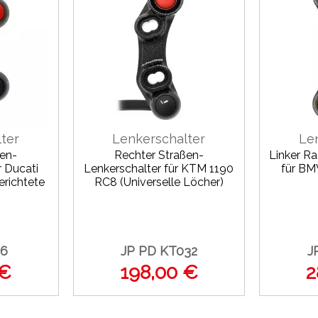
ter
Lenkerschalter
Le
ßen-
Rechter Straßen-
Linker R
r Ducati
Lenkerschalter für KTM 1190
für BM
erichtete
RC8 (Universelle Löcher)
06
JP PD KT032
J
 €
198,00 €
2