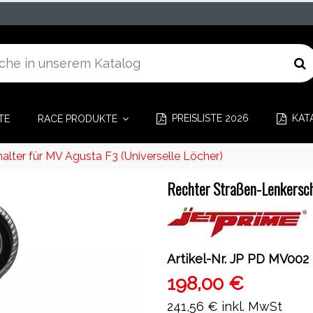
PREISLISTE 2026
KAT
TE
RACE PRODUKTE
lter für MV Agusta F3 (Universelle Löcher)
Rechter Straßen-Lenkerscha
Artikel-Nr.
JP PD MV002
198,00 €
241,56 €
inkl. MwSt