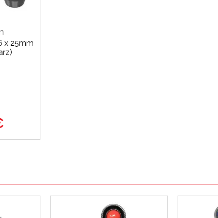
n
M6 x 25mm
arz)
€