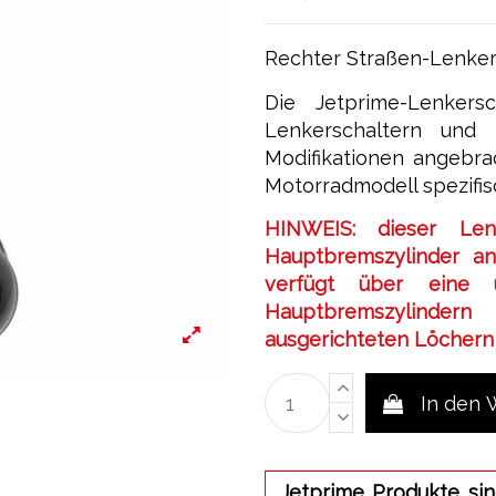
Rechter Straßen-Lenkers
Die Jetprime-Lenkers
Lenkerschaltern und
Modifikationen angebra
Motorradmodell spezifisc
HINWEIS: dieser Len
Hauptbremszylinder an
verfügt über eine 
Hauptbremszylinder
ausgerichteten Löchern 
In den
Jetprime Produkte sin