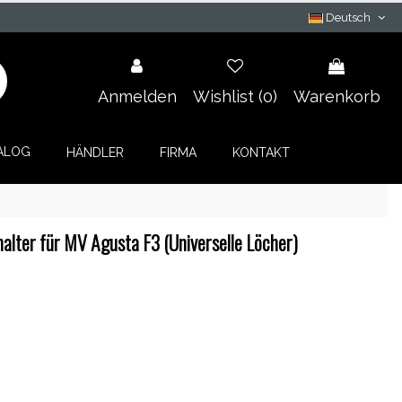
Deutsch
Anmelden
Wishlist (
0
)
Warenkorb
ALOG
HÄNDLER
FIRMA
KONTAKT
lter für MV Agusta F3 (Universelle Löcher)