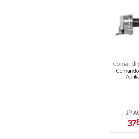
Comandi g
Comando 
April
JP A
37