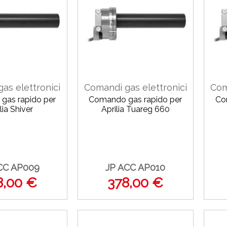
as elettronici
Comandi gas elettronici
Com
gas rapido per
Comando gas rapido per
Co
lia Shiver
Aprilia Tuareg 660
CC AP009
JP ACC AP010
8,00 €
378,00 €