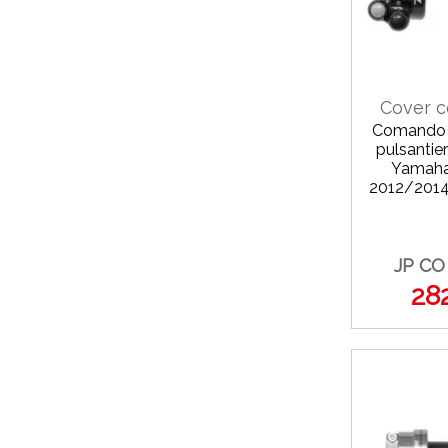
Cover 
Comando 
pulsantier
Yamaha
2012/2014
JP CO
28