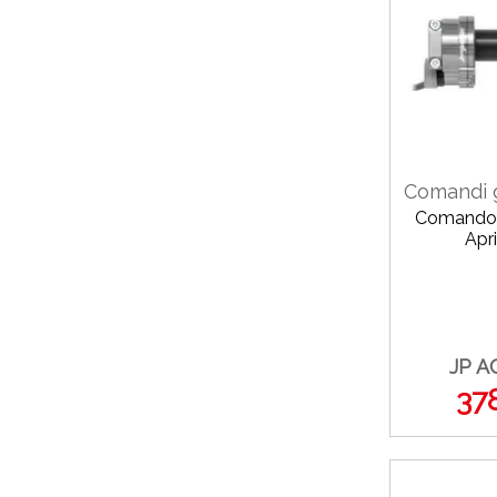
Comandi g
Comando 
Apri
JP A
37