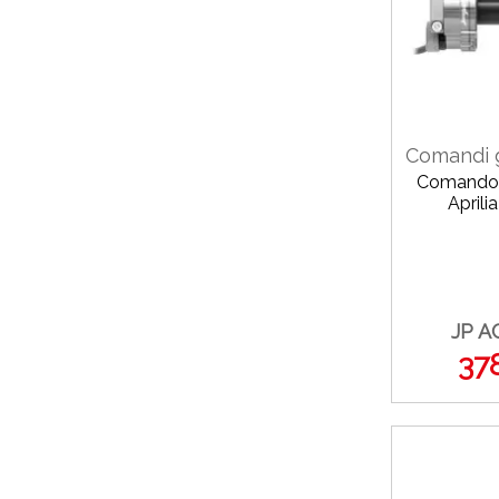
Comandi g
Comando 
Aprili
JP A
37