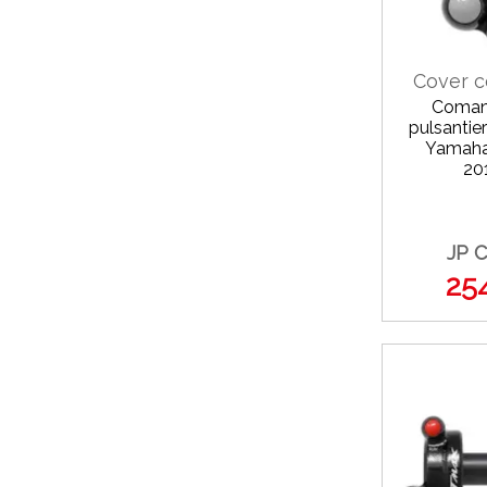
Cover 
Coman
pulsantier
Yamaha
20
JP 
25