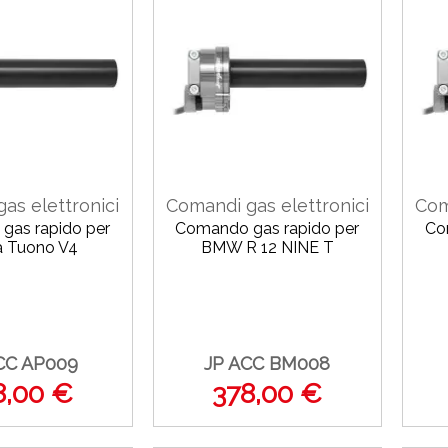
as elettronici
Comandi gas elettronici
Com
gas rapido per
Comando gas rapido per
Co
ia Tuono V4
BMW R 12 NINE T
CC AP009
JP ACC BM008
8,00 €
378,00 €