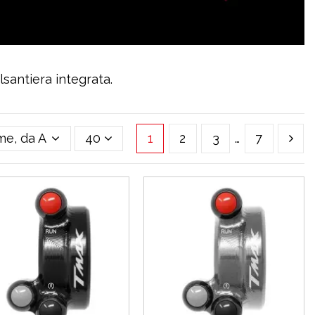
santiera integrata.
e, da A a Z
40
1
2
3
…
7