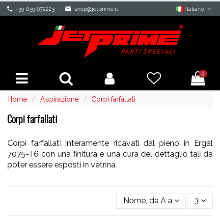
phone
+39 059 672223
mail
shop@jetprime.it
Italiano
0
Home
Aspirazione
Corpi farfallati
Corpi farfallati
Corpi farfallati interamente ricavati dal pieno in Ergal
7075-T6 con una finitura e una cura del dettaglio tali da
poter essere esposti in vetrina.
Nome, da A a Z
3