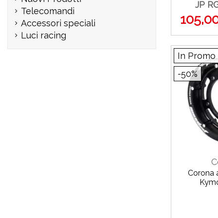
JP R
Telecomandi
105,0
Accessori speciali
Luci racing
In Promo
-50%
C
Corona a
Kymc