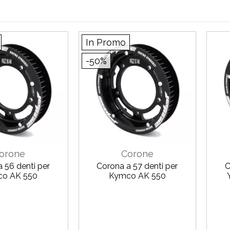
In Promo
-50%
orone
Corone
 56 denti per
Corona a 57 denti per
C
o AK 550
Kymco AK 550