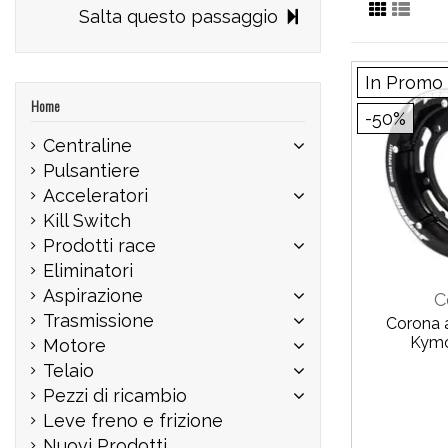
Salta questo passaggio
In Promo
Home
-50%
Centraline
Pulsantiere
Acceleratori
Kill Switch
Prodotti race
Eliminatori
Aspirazione
C
Trasmissione
Corona a
Kymc
Motore
Telaio
Pezzi di ricambio
Leve freno e frizione
Nuovi Prodotti