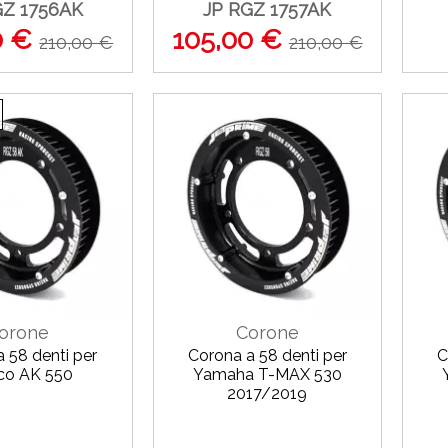
GZ 1756AK
JP RGZ 1757AK
0 €
105,00 €
210,00 €
210,00 €
orone
Corone
 58 denti per
Corona a 58 denti per
C
o AK 550
Yamaha T-MAX 530
2017/2019