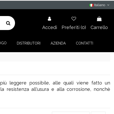
Italiano
Accedi
Preferiti (
0
)
Carrello
OGO
DISTRIBUTORI
AZIENDA
CONTATTI
più leggere possibile, alle quali viene fatto un
a resistenza all'usura e alla corrosione, nonchè