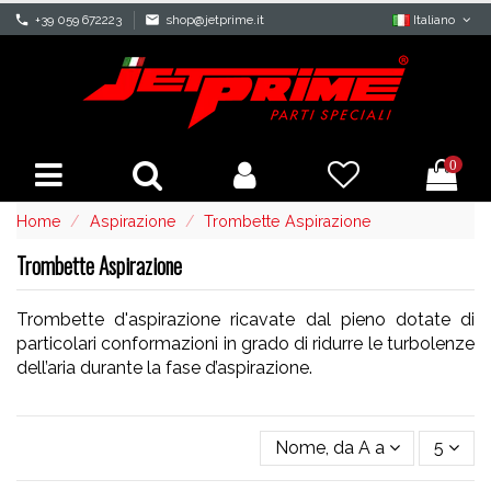
phone
+39 059 672223
mail
shop@jetprime.it
Italiano
0
Home
Aspirazione
Trombette Aspirazione
Trombette Aspirazione
Trombette d'aspirazione ricavate dal pieno dotate di
particolari conformazioni in grado di ridurre le turbolenze
dell’aria durante la fase d’aspirazione.
Nome, da A a Z
5