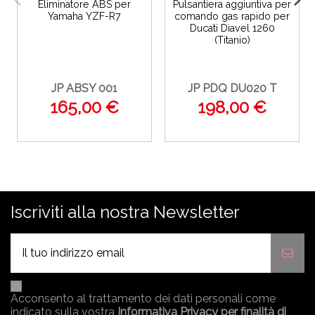
Eliminatore ABS per
Pulsantiera aggiuntiva per
Yamaha YZF-R7
comando gas rapido per
Ducati Diavel 1260
(Titanio)
JP ABSY 001
JP PDQ DU020 T
165,00 €
198,00 €
Iscriviti alla nostra Newsletter
Acconsento al trattamento dei dati personali come
indicato sulla vostra
Informativa Privacy per finalità di