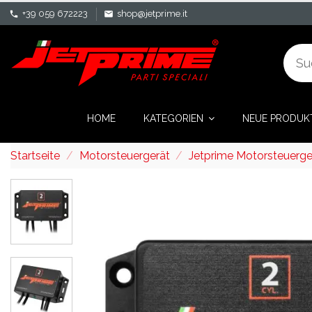
+39 059 672223
shop@jetprime.it
phone
mail
HOME
KATEGORIEN
NEUE PRODUK
Startseite
Motorsteuergerät
Jetprime Motorsteuerg