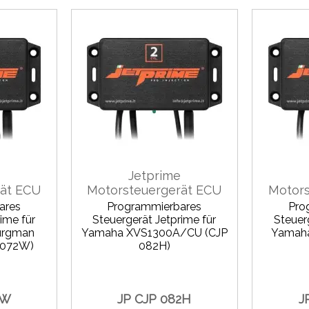
Jetprime
rät ECU
Motorsteuergerät ECU
Motors
ares
Programmierbares
Pro
ime für
Steuergerät Jetprime für
Steuer
urgman
Yamaha XVS1300A/CU (CJP
Yamaha
 072W)
082H)
2W
JP CJP 082H
J