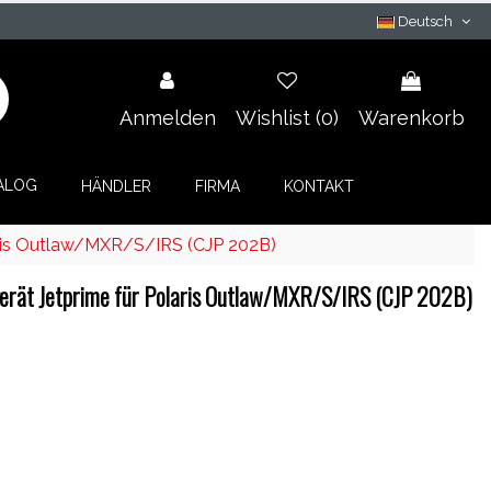
Deutsch
Anmelden
Wishlist (
0
)
Warenkorb
ALOG
HÄNDLER
FIRMA
KONTAKT
aris Outlaw/MXR/S/IRS (CJP 202B)
rät Jetprime für Polaris Outlaw/MXR/S/IRS (CJP 202B)