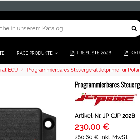
PREISLISTE 2026
KAT
TE
RACE PRODUKTE
erät ECU
Programmierbares Steuergerät Jetprime für Pol
Programmierbares Steuerge
Artikel-Nr.
JP CJP 202B
230,00 €
280,60 €
inkl. MwSt