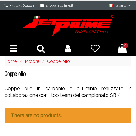
phone
+39 059 672223
mail
shop@jetprime.it
Italiano
0
Home
Motore
Coppe olio
Coppe olio
Coppe olio in carbonio e alluminio realizzate in
collaborazione con i top team del campionato SBK.
There are no products.