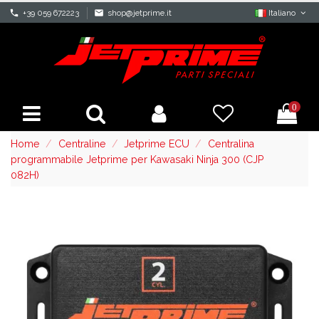
phone
+39 059 672223
mail
shop@jetprime.it
Italiano
0
Home
Centraline
Jetprime ECU
Centralina
programmabile Jetprime per Kawasaki Ninja 300 (CJP
082H)