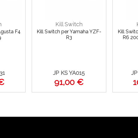
h
Kill Switch
Agusta F4
Kill Switch per Yamaha YZF-
Kill Swi
9
R3
R6 200
31
JP KS YA015
JP
 €
91,00 €
1