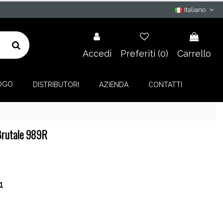
Italiano
Accedi
Preferiti (
0
)
Carrello
OGO
DISTRIBUTORI
AZIENDA
CONTATTI
Brutale 989R
1