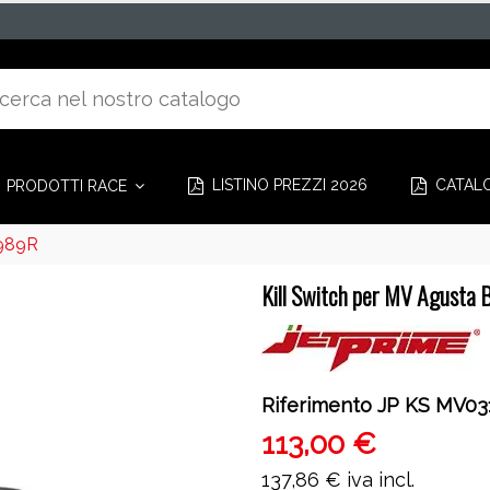
LISTINO PREZZI 2026
CATAL
PRODOTTI RACE
 989R
Kill Switch per MV Agusta 
Riferimento
JP KS MV03
113,00 €
137,86 €
iva incl.