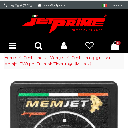
phone
+39 059 672223
mail
shop@jetprime.it
Italiano
0
Home
Centraline
Memjet
Centralina aggiuntiva
Memjet EVO per Triumph Tiger 1050 (MJ 004)