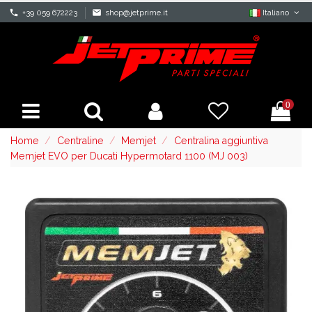
phone
+39 059 672223
mail
shop@jetprime.it
Italiano
0
Home
Centraline
Memjet
Centralina aggiuntiva
Memjet EVO per Ducati Hypermotard 1100 (MJ 003)