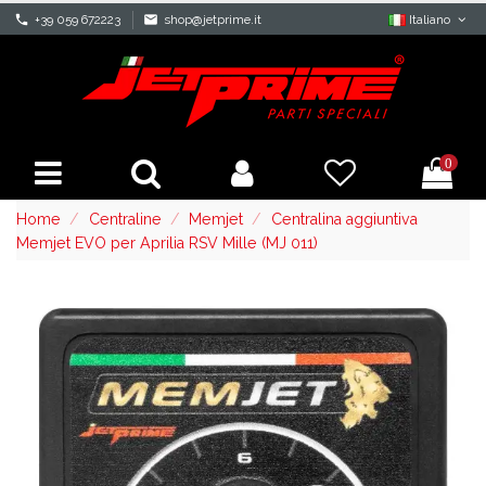
phone
+39 059 672223
mail
shop@jetprime.it
Italiano
0
Home
Centraline
Memjet
Centralina aggiuntiva
Memjet EVO per Aprilia RSV Mille (MJ 011)