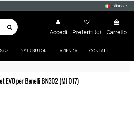
Italiano
Accedi
Preferiti (
0
)
Carrello
OGO
DISTRIBUTORI
AZIENDA
CONTATTI
et EVO per Benelli BN302 (MJ 017)