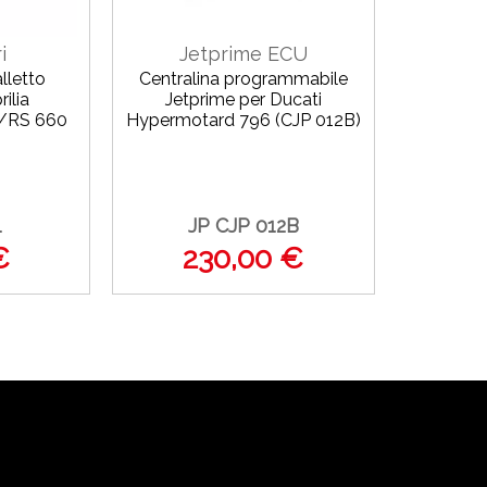
i
Jetprime ECU
lletto
Centralina programmabile
rilia
Jetprime per Ducati
RS 660
Hypermotard 796 (CJP 012B)
1
JP CJP 012B
€
230,00 €