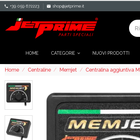
+39 059 672223
shop@jetprime.it
phone
mail
HOME
CATEGORIE
NUOVI PRODOTTI
Home
Centraline
Memjet
Centralina aggiuntiva 