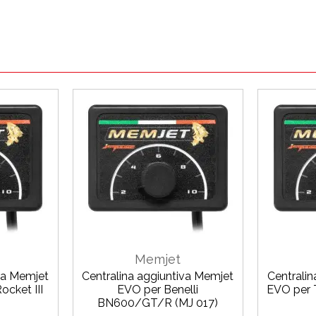
Memjet
va Memjet
Centralina aggiuntiva Memjet
Centrali
cket III
EVO per Benelli
EVO per 
BN600/GT/R (MJ 017)