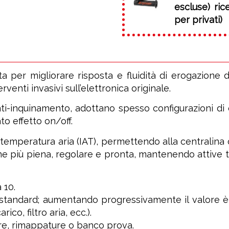
escluse) ri
per privati)
per migliorare risposta e fluidità di erogazione d
enti invasivi sull’elettronica originale.
ti-inquinamento, adottano spesso configurazioni 
to effetto on/off.
temperatura aria (IAT), permettendo alla centralina
ne più piena, regolare e pronta, mantenendo attive t
 10.
tandard; aumentando progressivamente il valore è p
ico, filtro aria, ecc.).
re, rimappature o banco prova.