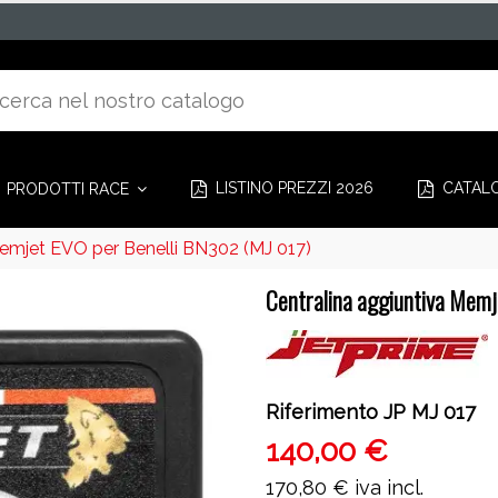
LISTINO PREZZI 2026
CATAL
PRODOTTI RACE
Memjet EVO per Benelli BN302 (MJ 017)
Centralina aggiuntiva Memj
Riferimento
JP MJ 017
140,00 €
170,80 €
iva incl.