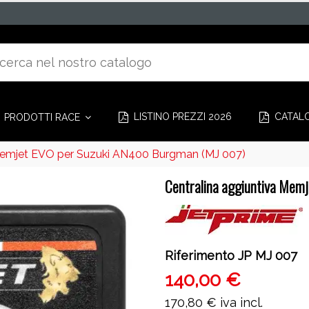
LISTINO PREZZI 2026
CATAL
PRODOTTI RACE
 Memjet EVO per Suzuki AN400 Burgman (MJ 007)
Centralina aggiuntiva Mem
Riferimento
JP MJ 007
140,00 €
170,80 €
iva incl.