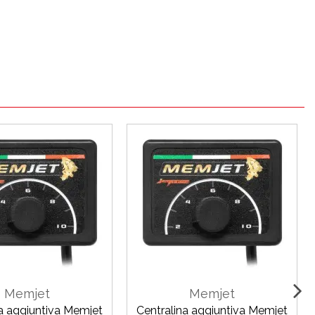
Memjet
Memjet
na aggiuntiva Memjet
Centralina aggiuntiva Memjet