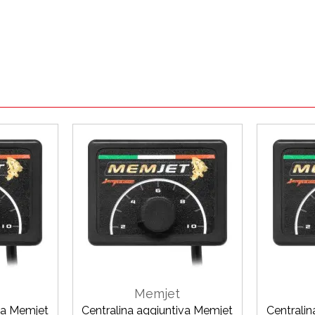
Memjet
va Memjet
Centralina aggiuntiva Memjet
Centrali