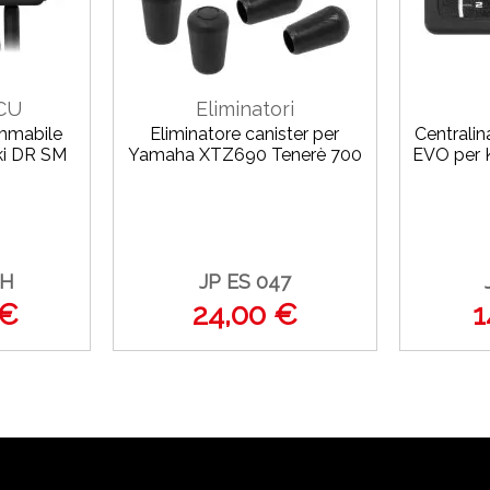
ECU
Eliminatori
ammabile
Eliminatore canister per
Centrali
ki DR SM
Yamaha XTZ690 Tenerè 700
EVO per 
)
2H
JP ES 047
 €
24,00 €
1