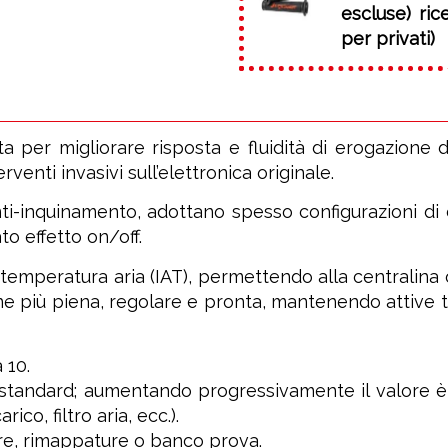
escluse) ri
per privati)
per migliorare risposta e fluidità di erogazione d
enti invasivi sull’elettronica originale.
ti-inquinamento, adottano spesso configurazioni 
to effetto on/off.
temperatura aria (IAT), permettendo alla centralina
ne più piena, regolare e pronta, mantenendo attive t
 10.
tandard; aumentando progressivamente il valore è p
ico, filtro aria, ecc.).
re, rimappature o banco prova.