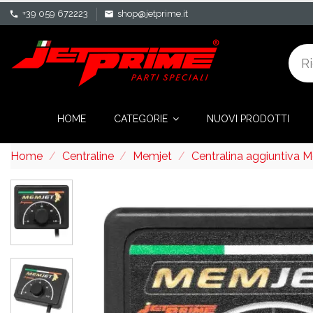
+39 059 672223
shop@jetprime.it
phone
mail
HOME
CATEGORIE
NUOVI PRODOTTI
Home
Centraline
Memjet
Centralina aggiuntiva