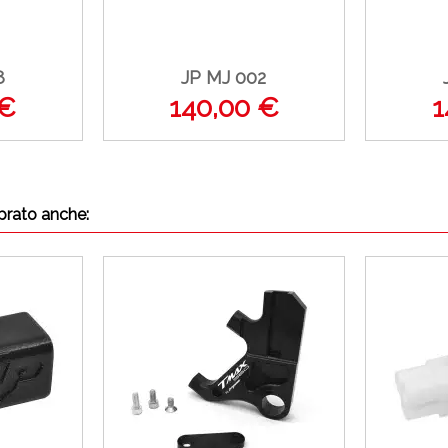
8
JP MJ 002
 €
140,00 €
1
prato anche: