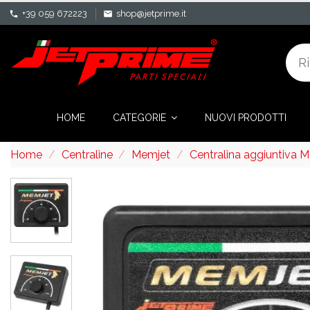
+39 059 672223
shop@jetprime.it
phone
mail
HOME
CATEGORIE
NUOVI PRODOTTI
Home
Centraline
Memjet
Centralina aggiuntiva 