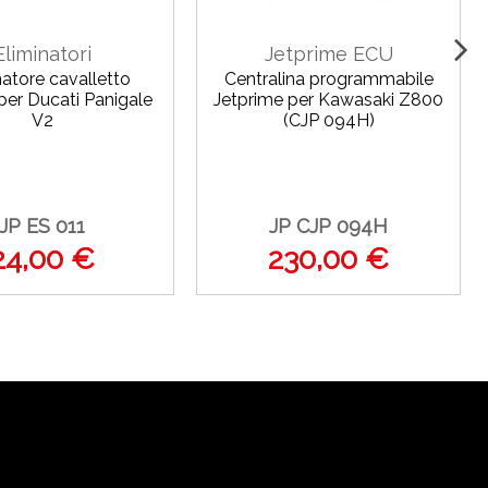
Eliminatori
Jetprime ECU
natore cavalletto
Centralina programmabile
 per Ducati Panigale
Jetprime per Kawasaki Z800
V2
(CJP 094H)
JP ES 011
JP CJP 094H
24,00 €
230,00 €