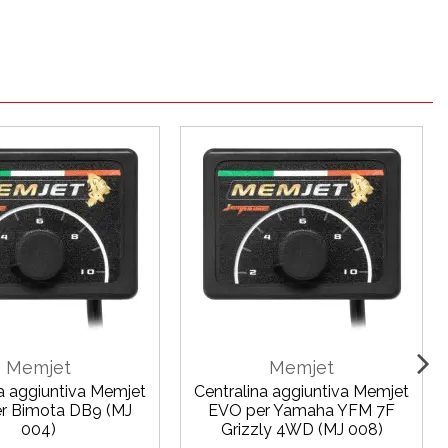
Memjet
Memjet
na aggiuntiva Memjet
Centralina aggiuntiva Memjet
r Bimota DB9 (MJ
EVO per Yamaha YFM 7F
004)
Grizzly 4WD (MJ 008)