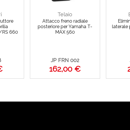
i
Telaio
ruttore
Attacco freno radiale
Elimi
rilia
posteriore per Yamaha T-
laterale
RS 660
MAX 560
8
JP FRN 002
€
162,00 €