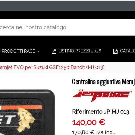
LISTINO PREZZI 2026
CATAL
PRODOTTI RACE
Memjet EVO per Suzuki GSF1250 Bandit (MJ 013)
Centralina aggiuntiva Mem
Riferimento
JP MJ 013
140,00 €
170,80 €
iva incl.