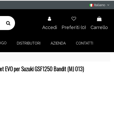
Italiano
Accedi
Preferiti (
0
)
Carrello
OGO
DISTRIBUTORI
AZIENDA
CONTATTI
jet EVO per Suzuki GSF1250 Bandit (MJ 013)