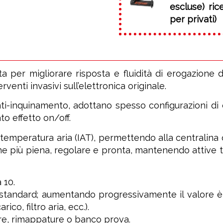
escluse) ri
per privati)
per migliorare risposta e fluidità di erogazione d
enti invasivi sull’elettronica originale.
ti-inquinamento, adottano spesso configurazioni 
to effetto on/off.
temperatura aria (IAT), permettendo alla centralina
ne più piena, regolare e pronta, mantenendo attive t
 10.
tandard; aumentando progressivamente il valore è p
ico, filtro aria, ecc.).
re, rimappature o banco prova.