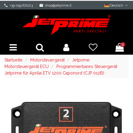
phone
+39 059 672223
mail
shop@jetprime.it
Deutsch
0
Startseite
Motorsteuergerät
Jetprime
Motorsteuergerät ECU
Programmierbares Steuergerät
Jetprime für Aprilia ETV 1200 Caponord (CJP 012B)